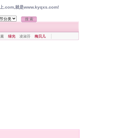
,就是www.kyqxs.com!
上薰
绿光
凌淑芬
梅贝儿