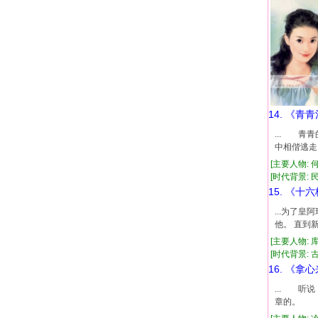
14. 《青
... 
中相偕逃走
[主要人物: 
[时代背景: 民国
15. 《十
...为了
他。 直到
[主要人物: 
[时代背景: 古代
16. 《拿
... 
章的。 听