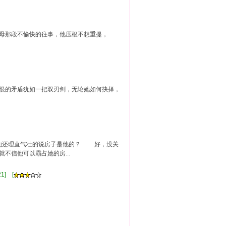
父母那段不愉快的往事，他压根不想重提，
与恨的矛盾犹如一把双刃剑，无论她如何抉择，
他还理直气壮的说房子是他的？ 好，没关
信他可以霸占她的房...
1] [