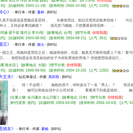
冷御风 管红月 冷然 狄剑晨 赵群] [故事地点: 大陆] [情节分类:
你情
我
愿
]
] [出版时间: 2003-11-19] [发布时间: 2004-10-06] [人气: 1155] [
上冷心》
- 单行本 - 作家:
蔓林
- [66%]
这女人真不知该说是愚蠢还是迟钝， 在被他骂过、掐过后竟然还敢来找他！ 与
外人，又何必多事找麻烦？ 他无意刁难她，只想重新获得安静， ...
蒲司扬 梁千若 蒲月云 李大伟] [故事地点: 台湾] [情节分类:
你情
我
愿
]
] [出版时间: 2003-06-00] [发布时间: 2004-09-21] [人气: 361] [
情霸王》
- 单行本 - 作家:
骆沁
- [66%]
是一国之主，而她却是罪臣之后； 她该恨他的，但是，她竟无可救药地爱上了他！ 爱
己…… 他想知道这名清灵如仙的女子为何欲置他於死地？ 但他更想知道自己...
黑曜 殷水浣 ] [故事地点: 大陆] [情节分类:
你情
我
愿
]
] [出版时间: 1999-09-00] [发布时间: 2004-10-20] [人气: 1282] [
金大丈夫》
- 钻石单身汉 - 作家:
黑田萌
- [66%]
... 哇！不会吧！ 她租的房子，何时多出了一名「男人」？ 而且
系！ 她可以和他去找中介公司对质， 看看房子到底是谁的， 她就不
[主要人物: 谷川谦次 永山乃梨 ] [故事地点: 日本] [情节分类:
你情
我
愿
]
[时代背景: 现代] [出版时间: 2004-03-09] [发布时间: 2004-10-03] [人气: 52
质恶搞女》
- 单行本 - 作家:
夏榆
- [66%]