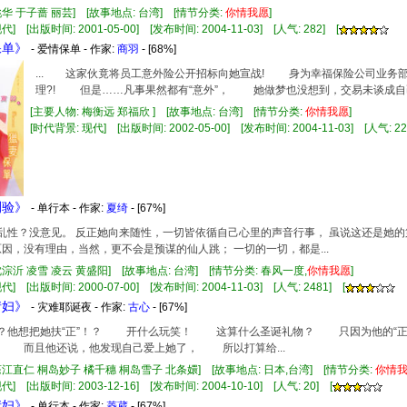
姚华 于子蔷 丽芸] [故事地点: 台湾] [情节分类:
你情
我
愿
]
] [出版时间: 2001-05-00] [发布时间: 2004-11-03] [人气: 282] [
保单》
- 爱情保单 - 作家:
商羽
- [68%]
... 这家伙竟将员工意外险公开招标向她宣战! 身为幸福保险公司业
理?! 但是……凡事果然都有“意外”， 她做梦也没想到，交易未谈成自己就
[主要人物: 梅衡远 郑福欣 ] [故事地点: 台湾] [情节分类:
你情
我
愿
]
[时代背景: 现代] [出版时间: 2002-05-00] [发布时间: 2004-11-03] [人气: 22
测验》
- 单行本 - 作家:
夏绮
- [67%]
酒后乱性？没意见。 反正她向来随性，一切皆依循自己心里的声音行事， 虽说这还是她的第
原因，没有理由，当然，更不会是预谋的仙人跳； 一切的一切，都是...
沈淙沂 凌雪 凌云 黄盛阳] [故事地点: 台湾] [情节分类: 春风一度,
你情
我
愿
]
] [出版时间: 2000-07-00] [发布时间: 2004-11-03] [人气: 2481] [
情妇》
- 灾难耶诞夜 - 作家:
古心
- [67%]
么？他想把她扶“正”！？ 开什么玩笑！ 这算什么圣诞礼物？ 只因为他的“正妻
 而且他还说，他发现自己爱上她了， 所以打算给...
苍江直仁 桐岛妙子 橘千穗 桐岛雪子 北条嬛] [故事地点: 日本,台湾] [情节分类:
你情
] [出版时间: 2003-12-16] [发布时间: 2004-10-10] [人气: 20] [
情妇》
- 单行本 - 作家:
菱葳
- [67%]