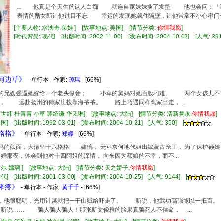
... 他真是个天生的认人白痴 就连自家妹妹换了发型 他也会问：
表情的酷女郎让他过目不忘 幸运的发现她就住隔壁，让他常常不小心串门子
[主要人物: 水泱奇 朵娃 ] [故事地点: 美国] [情节分类:
你情
我
愿
]
[时代背景: 现代] [出版时间: 2002-11-00] [发布时间: 2004-10-02] [人气: 391
青河边草》
- 单行本 - 作家:
琼瑶
- [66%]
青青的兄嫂强逼她嫁给一个老头做妾； 小草的舅妈对她百般刁难。 两个女孩儿
， 远赴扬州的傅家庄投靠海爷爷。 路上巧遇同样离家出走， ...
何世纬 杜青青 小草 裴绍谦 华又琳] [故事地点: 大陆] [情节分类: 清新隽永,
你情
我
愿
] [出版时间: 1992-03-01] [发布时间: 2004-10-21] [人气: 350] [
六格格》
- 单行本 - 作家:
郑媛
- [66%]
皇阿玛的颜面，大清皇十六格格——嫿璃， 无可奈何地代姐出嫁蒙古亲王， 为了保护额
新婚那夜，体会到他对十四阿姐的深情， 向来因为额娘的不幸，而不...
库尔 嫿璃 ] [故事地点: 大陆] [情节分类: 天之娇子,
你情
我
愿
]
] [出版时间: 2001-03-00] [发布时间: 2004-10-25] [人气: 9144] [
心来疼》
- 单行本 - 作家:
黄千千
- [66%]
听说，他很聪明，光用计谋就把一干山贼给吓走了。 听说，他武功高强能以一抵百
说…… 骗人骗人骗人！那张斯文俊雅的脸果真骗死人不偿命， ...