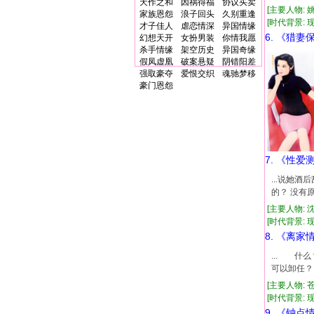
天作之和
因祸得福
协议买卖
[主要人物: 
家族恩怨
浪子回头
久别重逢
[时代背景: 现代
才子佳人
虐恋情深
异国情缘
6. 《猎妻
幻想天开
女扮男装
你情我愿
杀手情缘
架空历史
异国奇缘
假凤虚凰
破案悬疑
阴错阳差
强取豪夺
爱恨交织
魂驰梦移
豪门恩怨
7. 《性爱
...说她
的？ 没有
[主要人物: 
[时代背景: 现代
8. 《离家
... 什
可以卸任？
[主要人物: 
[时代背景: 现代
9. 《钟点