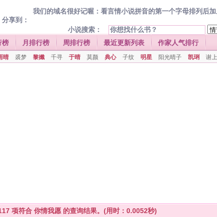
我们的域名很好记喔：看言情小说拼音的第一个字母排列后加上.com
分享到：
小说搜索：
行榜
月排行榜
周排行榜
最近更新列表
作家人气排行
雨晴
裘梦
黎孅
千寻
于晴
莫颜
典心
子纹
明星
阳光晴子
凯琍
谢
117
项符合
你情我愿
的查询结果。(用时：0.0052秒)