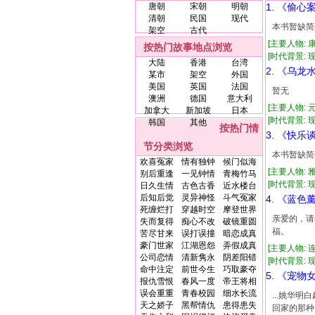
唐朝
宋朝
明朝
1. 《偷心
清朝
民国
现代
本书暂缺简
架空
古代
[主要人物: 
按热门故事地点浏览
[时代背景: 现代
大陆
香港
台湾
2. 《乌龙
某市
架空
外国
美国
英国
法国
暂无
澳洲
德国
意大利
[主要人物: 
加拿大
新加坡
日本
[时代背景: 现代
韩国
其他
按热门情
3. 《快乐
节分类浏览
本书暂缺简
欢喜冤家
情有独钟
候门似海
[主要人物: 
别后重逢
一见钟情
青梅竹马
[时代背景: 现代
日久生情
古色古香
近水楼台
后知后觉
灵异神怪
斗气冤家
4. 《蓝色
死缠烂打
穿越时空
摩登世界
亲爱的，请
失而复得
痴心不改
破镜重圆
福。
苦尽甘来
误打误撞
暗恋成真
豪门世家
江湖恩怨
弄假成真
[主要人物: 
公司恋情
清新隽永
阴差阳错
[时代背景: 现代
命中注定
前世今生
巧取豪夺
5. 《宠物
报仇雪恨
春风一度
帝王将相
误会重重
青春校园
细水长流
...姚华
天之娇子
黑帮情仇
患得患失
回家的那种