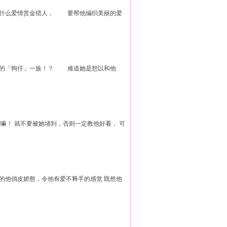
是什么爱情赏金猎人， 要帮他编织美丽的爱
厌的「狗仔」一族！？ 难道她是想以和他
衅嘛！ 就不要被她堵到，否则一定教他好看， 可
后的他俏皮娇憨，令他有爱不释手的感觉 既然他