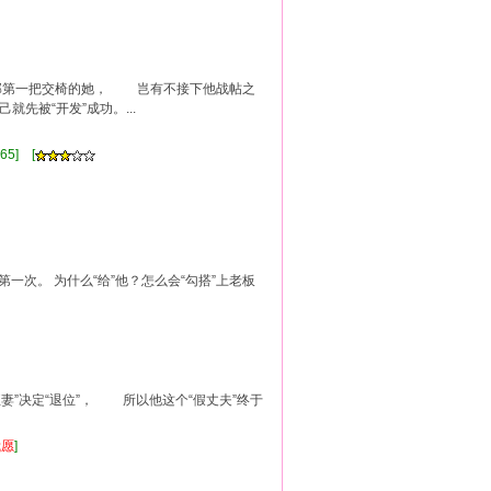
务部第一把交椅的她， 岂有不接下他战帖之
先被“开发”成功。...
65] [
一次。 为什么“给”他？怎么会“勾搭”上老板
”决定“退位”， 所以他这个“假丈夫”终于
我
愿
]