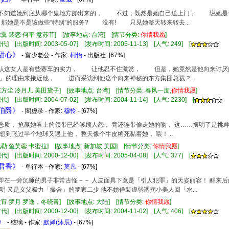
虽然不知道她到底从哪个鬼地方蹦出来的， 不过，既然是她自己送上门， 说她
她是不是该做些“特别”的服务? 没有! 只见她整天转来转去...
章翼 裴恋 何平 意苏菲] [故事地点: 台湾] [情节分类:
你情
我
愿
]
] [出版时间: 2003-05-07] [发布时间: 2005-11-13] [人气: 249] [
车甜心》
- 富少老公 - 作家:
柯怡
- 出版社:
[67%]
他承认这女人是有些赛车的实力， 让他忍不住激赏， 但是，她竟然是他向来讨
」的理由来接近他， 进而采访到他这个向来神秘的东方集团总裁？...
东方尘 冷月儿 美田黛子] [故事地点: 台湾] [情节分类: 春风一度,
你情
我
愿
]
] [出版时间: 2004-07-02] [发布时间: 2004-11-14] [人气: 2230] [
蓉伯爵》
- 闇虚录 - 作家:
穆怜
- [67%]
人真恶质， 抢赢她看上的领带已经够顾人怨， 竟还连带偷走她的吻， 这……摆明了是挑
想到飞过半个地球又遇上他， 整天像个牛皮糖死黏着她， 喂！...
风勒 鱼芙蓉 卡蜜拉] [故事地点: 新加坡,美国] [情节分类:
你情
我
愿
]
] [出版时间: 2000-12-00] [发布时间: 2005-04-08] [人气: 377] [
探君香》
- 单行本 - 作家:
莫凡
- [67%]
他后即在一旁沉睡的男子非常古怪－－ 人皮面具下竟是「引人犯罪」的天姿丽容！ 醒来
明 又是义父极力「撮合」的罗家二少 他不妨佯装虚弱诱拐小美人回「水...
欢宵 罗月 罗逸，冬晓青] [故事地点: 大陆] [情节分类:
你情
我
愿
]
] [出版时间: 2000-12-00] [发布时间: 2004-11-02] [人气: 406] [
》
- 结缡 - 作家:
默婵(沐辰)
- [67%]