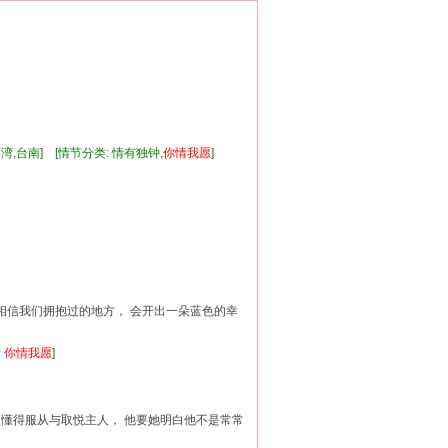
湾,台南] [情节分类: 情有独钟,
你情
我
愿
]
 相信我们拥抱过的地方， 会开出一朵蓝色的幸
情
你情
我
愿
]
必须懂得服从与取悦主人， 他要她明白他不是常常