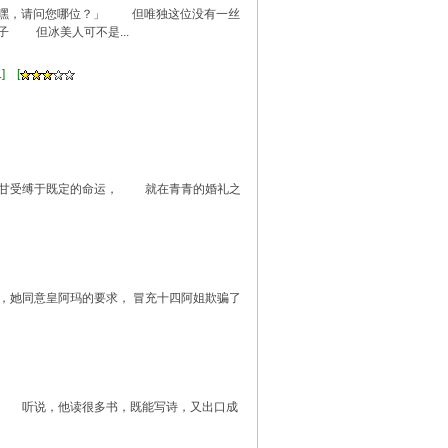
「嘿，请问您哪位？」 但唯独这位没有一丝
 但冰美人可不是...
] [
不甘受缚于既定的命运， 就在青青的婚礼之
]
娘，她同意皇阿玛的要求， 冒充十四阿姐欺骗了
。 听说，他读很多书，既能写诗，又出口成