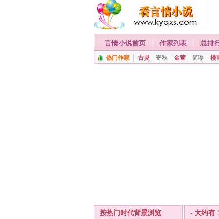
言情小说首页
作家列表
总排
热门作家
古灵
寄秋
金萱
简璎
楼
按热门时代背景浏览
- 大约有