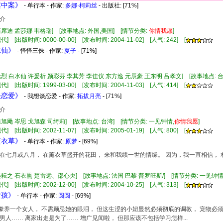
案中案》
- 单行本 - 作家:
多娜·柯莉丝
- 出版社:
[71%]
介
康席迪 孟莎娜 韦格瑞] [故事地点: 外国,美国] [情节分类:
你情
我
愿
]
] [出版时间: 0000-00-00] [发布时间: 2004-11-02] [人气: 242] [
水仙》
- 怪怪三侏 - 作家:
夏子
- [71%]
元烈 白水仙 许爰析 颜彩芬 李其芳 李佳仪 东方逸 元辰豪 王东明 吕孝文] [故事地点: 台
] [出版时间: 1999-03-00] [发布时间: 2004-11-03] [人气: 414] [
谈恋爱》
- 我想谈恋爱 - 作家:
拓拔月亮
- [71%]
介
雅旭飏 岑思 戈旭森 司绮莉] [故事地点: 台湾] [情节分类: 一见钟情,
你情
我
愿
]
] [出版时间: 2002-11-07] [发布时间: 2005-01-19] [人气: 800] [
薰衣草》
- 单行本 - 作家:
原梦
- [69%]
在七月或八月， 在薰衣草盛开的花田， 来和我续一世的情缘。 因为，我一直相信，
连耘之 石衣熏 楚雷远、邵心央] [故事地点: 法国 巴黎 普罗旺斯/] [情节分类: 一见钟
] [出版时间: 2002-12-00] [发布时间: 2004-10-25] [人气: 313] [
女孩》
- 单行本 - 作家:
圆圆
- [69%]
明白豢养一个女人， 不需顾忌她的眼泪， 但这生涩的小妞显然必须彻底的调教， 宠物
男人…… 离家出走是为了…… 增广见闻啦， 但那应该不包括学习怎样...