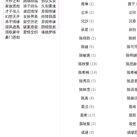
天作之和
因祸得福
协议买卖
晁琳
(1)
晁宁
家族恩怨
浪子回头
久别重逢
才子佳人
虐恋情深
异国情缘
尘辛
(1)
尘印
幻想天开
女扮男装
你情我愿
沉沙
(1)
沉香
杀手情缘
架空历史
异国奇缘
假凤虚凰
破案悬疑
阴错阳差
辰星
(4)
辰怡
强取豪夺
爱恨交织
魂驰梦移
豪门恩怨
陈得胜
(1)
陈馡
陈婕
(5)
陈可
陈敏惠
(1)
陈明娣
陈秋繁
(19)
陈思龄
陈希桐
(14)
陈希
陈秀芬
(7)
陈彦
陈映雪
(1)
陈语
陈真
(4)
陈振
晨洁
(5)
晨靖
晨希
(17)
晨熙
晨咏絮
(2)
晨悠
成谜
(3)
成缪