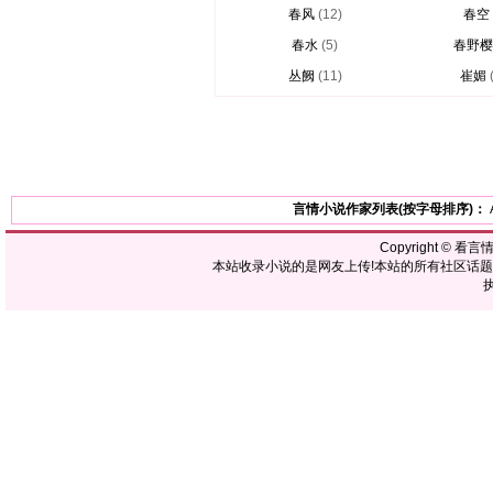
春风
(12)
春空
春水
(5)
春野樱
丛阙
(11)
崔媚
言情小说作家列表(按字母排序)：
Copyright ©
看言
本站收录小说的是网友上传!本站的所有社区话
执