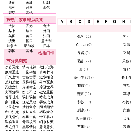
唐朝
宋朝
明朝
清朝
民国
现代
架空
古代
按热门故事地点浏览
A
B
C
D
E
F
G
H
大陆
香港
台湾
某市
架空
外国
美国
英国
法国
橙意
(11)
初七
澳洲
德国
意大利
Catcat
(0)
采璈
加拿大
新加坡
日本
韩国
其他
按热门情
采妮
(9)
采凝
节分类浏览
采莳
(22)
采薇
欢喜冤家
情有独钟
候门似海
彩
(1)
彩蝶
别后重逢
一见钟情
青梅竹马
日久生情
古色古香
近水楼台
蔡小雀
(197)
蔡玉
后知后觉
灵异神怪
斗气冤家
苍葭
(4)
苍伶
死缠烂打
穿越时空
摩登世界
失而复得
痴心不改
破镜重圆
曹芸
(13)
草绿
苦尽甘来
误打误撞
暗恋成真
豪门世家
江湖恩怨
弄假成真
岑心
(10)
岑扬
公司恋情
清新隽永
阴差阳错
刹泉
(1)
柴骝
命中注定
前世今生
巧取豪夺
报仇雪恨
春风一度
帝王将相
长谷薰
(3)
长乐
误会重重
青春校园
细水长流
常缃
(2)
常霄
天之娇子
黑帮情仇
患得患失