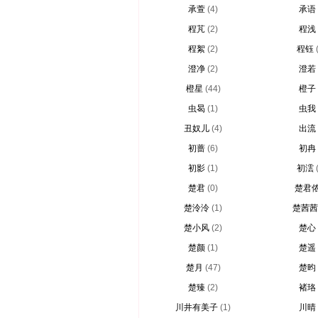
承萱
(4)
承语
程芃
(2)
程浅
程絮
(2)
程钰
澄净
(2)
澄若
橙星
(44)
橙子
虫曷
(1)
虫我
丑奴儿
(4)
出流
初蔷
(6)
初冉
初影
(1)
初澐
楚君
(0)
楚君
楚泠泠
(1)
楚茜茜
楚小风
(2)
楚心
楚颜
(1)
楚遥
楚月
(47)
楚昀
楚臻
(2)
褚珞
川井有美子
(1)
川晴