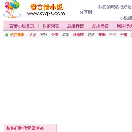
我们的域名很好记喔
分享到：
小说
言情小说首页
作家列表
总排行榜
月排行榜
周排行
热门作家
古灵
寄秋
金萱
简璎
楼雨晴
裘梦
黎孅
千寻
于晴
按热门时代背景浏览