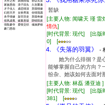
3. 《我用糖果杀死你
天作之和
因祸得福
协议买卖
家族恩怨
浪子回头
久别重逢
暂缺
才子佳人
虐恋情深
异国情缘
幻想天开
女扮男装
你情我愿
杀手情缘
架空历史
异国奇缘
[主要人物: 闻啸天 瑾 雷
假凤虚凰
破案悬疑
阴错阳差
强取豪夺
爱恨交织
魂驰梦移
情仇
]
豪门恩怨
[时代背景: 现代] [出版时间:
0] [
4. 《失落的羽翼》
-
她为什么徘徊？是心
能够掌握自己的方向？
纷杂、她该如何去面对
[主要人物: 林磊 潘亚迪 
[时代背景: 现代] [出版时间:
381] [