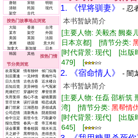
唐朝
宋朝
明朝
1. 《悍将驯妻》
- 
清朝
民国
现代
架空
古代
本书暂缺简介
按热门故事地点浏览
大陆
香港
台湾
[主要人物: 关毅杰 阙秦
某市
架空
外国
美国
英国
法国
日本京都] [情节分类:
澳洲
德国
意大利
加拿大
新加坡
日本
[时代背景: 现代] [出版时间:
韩国
其他
按热门情
479] [
节分类浏览
2. 《宿命情人》
欢喜冤家
情有独钟
候门似海
- 闇
别后重逢
一见钟情
青梅竹马
日久生情
古色古香
近水楼台
本书暂缺简介
后知后觉
灵异神怪
斗气冤家
死缠烂打
穿越时空
摩登世界
[主要人物: 任磊 邵析筑 
失而复得
痴心不改
破镜重圆
苦尽甘来
误打误撞
暗恋成真
湾] [情节分类:
黑帮
情
豪门世家
江湖恩怨
弄假成真
公司恋情
清新隽永
阴差阳错
[时代背景: 现代] [出版时间:
命中注定
前世今生
巧取豪夺
报仇雪恨
春风一度
帝王将相
645] [
误会重重
青春校园
细水长流
天之娇子
黑帮情仇
患得患失