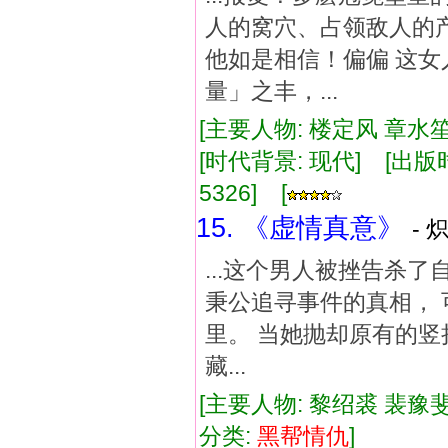
人的窝穴、占领敌人的
他如是相信！偏偏 这
量」之丰，...
[主要人物: 楼定风 章水笙
[时代背景: 现代] [出版时间:
5326] [
15. 《虚情真意》
- 
...这个男人被挫告杀了
秉公追寻事件的真相， 
里。 当她抛却原有的竖
藏...
[主要人物: 黎绍裘 裴豫斐
分类:
黑帮
情仇
]