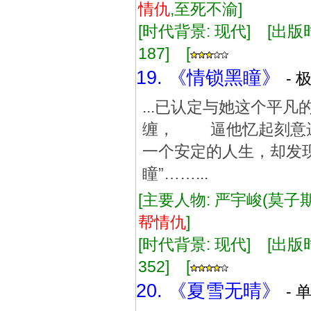
情仇
,至死不渝]
[时代背景: 现代] [出版时间:
187] [
19. 《情锁黑瞳》
- 
...已认定与她这个
缠， 逼他忆起刻意
一个安定的人生，却发
瞳”……...
[主要人物: 严宇峻(莫子期
帮
情仇
]
[时代背景: 现代] [出版时间:
352] [
20. 《夏雪无晴》
- 