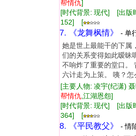
帮
情仇
]
[时代背景: 现代] [出版时间:
152] [
7. 《龙舞枫情》
- 单
她是世上最能干的下属，
们的关系变得如此暧昧呢
不响炸了重要的堂口。 
六计走为上策。 咦？怎
[主要人物: 凌宇(纪潇) 
帮
情仇
,江湖恩怨]
[时代背景: 现代] [出版时间:
364] [
8. 《平民教父》
- 情