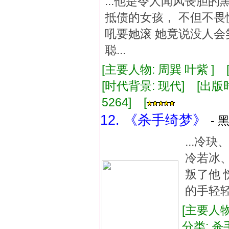
...他是令人闻风丧胆
抵债的女孩， 不但不畏
吼要她滚 她竟说没人会
聪...
[主要人物: 周巽 叶紫 ]
[时代背景: 现代] [出版时间:
5264] [
12. 《杀手绮梦》
- 
...冷
冷若冰
叛了他
的手轻轻摸
[主要人物
分类: 杀