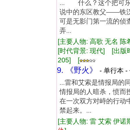
... 什么？这个把
说中的东区教父——
可是无影门第一流的
弄...
[主要人物: 高歌 无名 陈
[时代背景: 现代] [出版时间:
205] [
9. 《野火》
- 单行本 -
...雷和艾索是情报局
情报局的人暗杀，愤而
在一次双方对峙的行动
禁起来。...
[主要人物: 雷 艾索 伊诺斯