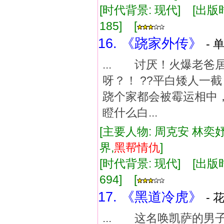
[时代背景: 现代] [出版时间:
185] [
16. 《跷家外传》
- 
... 讨厌！火爆老
呀？！ ??平白矮人一截
跷个家都会被霉运相中，
瞪什么白...
[主要人物: 周克安 林奕妤
界,
黑帮
情仇
]
[时代背景: 现代] [出版时间:
694] [
17. 《黑道冷虎》
- 
... 这名唤凯萨的