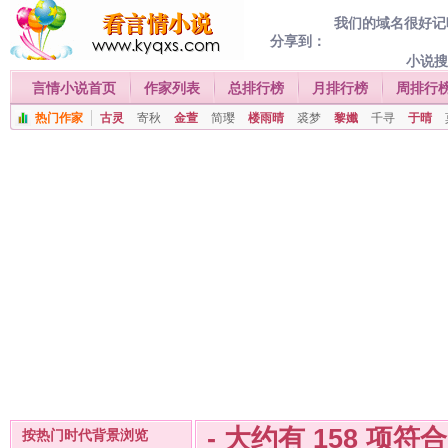
我们的域名很好记喔
分享到：
小说
言情小说首页
作家列表
总排行榜
月排行榜
周排行
热门作家
古灵
寄秋
金萱
简璎
楼雨晴
裘梦
黎孅
千寻
于晴
- 大约有
158
项符
按热门时代背景浏览