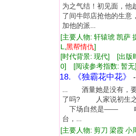
为之气结！初见面，他
了间牛郎店抢他的生意
加他的派...
[主要人物: 轩辕琥 凯萨 
L,
黑帮
情仇
]
[时代背景: 现代] [出版时间:
0] [阅读参考指数: 暂无
18. 《独霸花中花》
... 酒量她是没有，
了吗? 人家说初生
下场自然是—— 啥
台，...
[主要人物: 剪刀 梁霞 小周