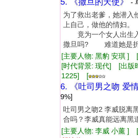
5. 《撒旦的天使》
-
为了救出老爹，她潜入
上自己，做他的情妇
竟为一个女人出生入
撒旦吗? 难道她是折
[主要人物: 黑豹 安琪 ]
[时代背景: 现代] [出版时间:
1225] [
6. 《吐司男之吻 爱
9%]
吐司男之吻2 李威脱
合吗？李威真能远离黑
[主要人物: 李威 小薰 ]