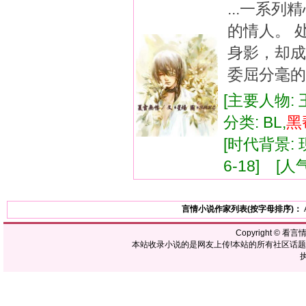
...一系
的情人。 
身影，却成
委屈分毫的
[主要人物:
分类: BL,
黑
[时代背景: 现
6-18] [人气
言情小说作家列表(按字母排序)：
Copyright ©
看言
本站收录小说的是网友上传!本站的所有社区话
执