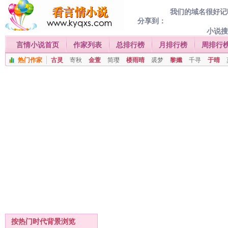
我们的域名很好记喔
分享到：
小说
言情小说首页
作家列表
总排行榜
月排行榜
周排行
热门作家
古灵
寄秋
金萱
简璎
楼雨晴
裘梦
黎孅
千寻
于晴
按热门时代背景浏览