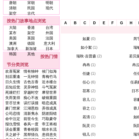
唐朝
宋朝
明朝
清朝
民国
现代
架空
古代
按热门故事地点浏览
A
B
C
D
E
F
G
H
大陆
香港
台湾
某市
架空
外国
美国
英国
法国
如夏
(0)
芮
澳洲
德国
意大利
如小絮
(1)
瑞
加拿大
新加坡
日本
韩国
其他
按热门情
瑞秋·吉普森
(2)
若贝黛
节分类浏览
冉冉
(1)
冉
欢喜冤家
情有独钟
候门似海
任婕
(1)
任
别后重逢
一见钟情
青梅竹马
日久生情
古色古香
近水楼台
任心
(6)
任易
后知后觉
灵异神怪
斗气冤家
荏苒
(2)
日不
死缠烂打
穿越时空
摩登世界
失而复得
痴心不改
破镜重圆
容儿
(1)
容
苦尽甘来
误打误撞
暗恋成真
豪门世家
江湖恩怨
弄假成真
容之
(1)
蓉
公司恋情
清新隽永
阴差阳错
若清
(1)
如
命中注定
前世今生
巧取豪夺
报仇雪恨
春风一度
帝王将相
阮灵
(0)
阮
误会重重
青春校园
细水长流
锐儿
(0)
瑞
天之娇子
黑帮情仇
患得患失