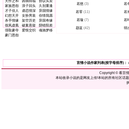
天作之和
因祸得福
协议买卖
若慈
(3)
若
家族恩怨
浪子回头
久别重逢
才子佳人
虐恋情深
异国情缘
若零
(11)
若
幻想天开
女扮男装
你情我愿
若璇
(7)
若
杀手情缘
架空历史
异国奇缘
假凤虚凰
破案悬疑
阴错阳差
鄀蓝
(42)
弱
强取豪夺
爱恨交织
魂驰梦移
豪门恩怨
言情小说作家列表(按字母排序)：
Copyright ©
看言
本站收录小说的是网友上传!本站的所有社区话
执