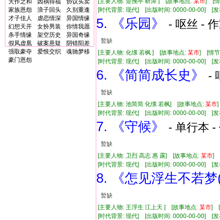
[主要人物: 楚挽亭 靳涛 ] [故事地点:
某市
] [
天作之和
因祸得福
协议买卖
家族恩怨
浪子回头
久别重逢
[时代背景: 现代] [出版时间: 0000-00-00] [发布
才子佳人
虐恋情深
异国情缘
5. 《乐园》
- 呕丝 - 
幻想天开
女扮男装
你情我愿
杀手情缘
架空历史
异国奇缘
暂缺
假凤虚凰
破案悬疑
阴错阳差
强取豪夺
爱恨交织
魂驰梦移
[主要人物: 化缧 若枫 ] [故事地点:
某市
] [情
豪门恩怨
[时代背景: 现代] [出版时间: 0000-00-00] [发布
6. 《简简成长史》
-
暂缺
[主要人物: 池简简 化缧 若枫] [故事地点:
某市
[时代背景: 现代] [出版时间: 0000-00-00] [发布
7. 《守候》
- 单行本 -
暂缺
[主要人物: 卫烈 高志 惠 露] [故事地点:
某市
]
[时代背景: 现代] [出版时间: 0000-00-00] [发布
8. 《怎见浮生不若梦
暂缺
[主要人物: 王浮生 江上天 ] [故事地点:
某市
] 
[时代背景: 现代] [出版时间: 0000-00-00] [发布