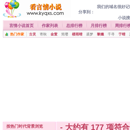
我们的域名很好记喔
分享到：
小说
言情小说首页
作家列表
总排行榜
月排行榜
周排行
热门作家
古灵
寄秋
金萱
简璎
楼雨晴
裘梦
黎孅
千寻
于晴
- 大约有
177
项符
按热门时代背景浏览