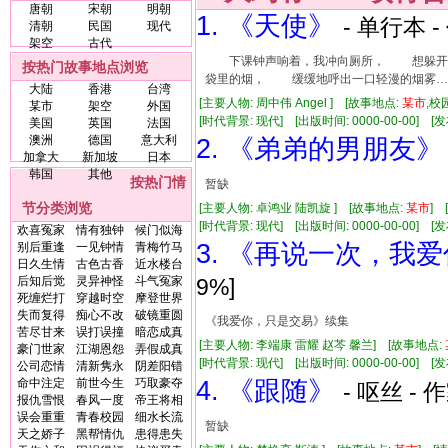
唐朝
宋朝
明朝
1. 《天使》
- 单行本 -
清朝
民国
现代
架空
古代
下课钟声响着，我冲向厕所， 想躲开鸡
按热门故事地点浏览
袋里的烟， 缓缓地呼出一口轻漫的烟雾
大陆
香港
台湾
[主要人物: 周中伟 Angel ] [故事地点:
某市
,校
某市
架空
外国
[时代背景: 现代] [出版时间: 0000-00-00] [发布
美国
英国
法国
澳洲
德国
意大利
2. 《弟弟的男朋友》
加拿大
新加坡
日本
韩国
其他
按热门情
暂缺
节分类浏览
[主要人物: 卓鸿业 陆凯旋 ] [故事地点:
某市
] 
[时代背景: 现代] [出版时间: 0000-00-00] [发布
欢喜冤家
情有独钟
候门似海
3. 《再说一次，我
别后重逢
一见钟情
青梅竹马
日久生情
古色古香
近水楼台
后知后觉
灵异神怪
斗气冤家
9%]
死缠烂打
穿越时空
摩登世界
失而复得
痴心不改
破镜重圆
《我爱你，只是交易》续集
苦尽甘来
误打误撞
暗恋成真
[主要人物: 李端康 雷耀 赵芩 馨兰] [故事地点:
豪门世家
江湖恩怨
弄假成真
[时代背景: 现代] [出版时间: 0000-00-00] [发布
公司恋情
清新隽永
阴差阳错
命中注定
前世今生
巧取豪夺
4. 《跟随》
- 呕丝 - 
报仇雪恨
春风一度
帝王将相
误会重重
青春校园
细水长流
暂缺
天之娇子
黑帮情仇
患得患失