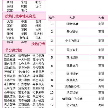
唐朝
宋朝
明朝
清朝
民国
现代
架空
古代
按热门故事地点浏览
编号
作品
作者
大陆
香港
台湾
1
猎妻保单
商羽
某市
架空
外国
美国
英国
法国
2
复仇骗徒
商羽
澳洲
德国
意大利
加拿大
新加坡
日本
3
少主的阴谋
商羽
韩国
其他
按热门情
节分类浏览
4
嚣张雇主
商羽
欢喜冤家
情有独钟
候门似海
5
死神绑匪
商羽
别后重逢
一见钟情
青梅竹马
日久生情
古色古香
近水楼台
狂君擒月
商羽
6
后知后觉
灵异神怪
斗气冤家
死缠烂打
穿越时空
摩登世界
7
狂神猎艳
商羽
失而复得
痴心不改
破镜重圆
苦尽甘来
误打误撞
暗恋成真
8
樱刹美人
商羽
豪门世家
江湖恩怨
弄假成真
9
潇洒偷心贼
商羽
公司恋情
清新隽永
阴差阳错
命中注定
前世今生
巧取豪夺
10
风流猎艳
商羽
报仇雪恨
春风一度
帝王将相
11
给我痴心的报酬
商羽
误会重重
青春校园
细水长流
天之娇子
黑帮情仇
患得患失
12
烈火情人
商羽