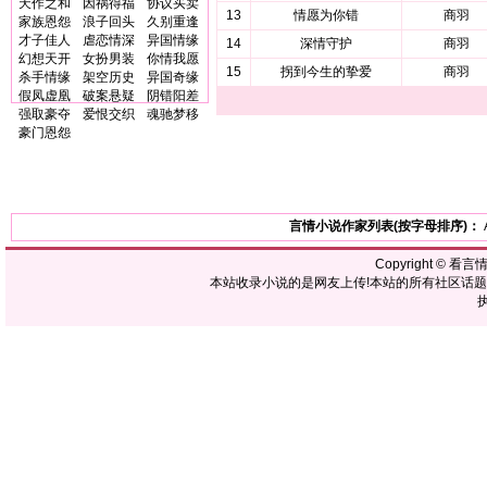
天作之和
因祸得福
协议买卖
13
情愿为你错
商羽
家族恩怨
浪子回头
久别重逢
才子佳人
虐恋情深
异国情缘
14
深情守护
商羽
幻想天开
女扮男装
你情我愿
15
拐到今生的挚爱
商羽
杀手情缘
架空历史
异国奇缘
假凤虚凰
破案悬疑
阴错阳差
强取豪夺
爱恨交织
魂驰梦移
豪门恩怨
言情小说作家列表(按字母排序)：
Copyright ©
看言
本站收录小说的是网友上传!本站的所有社区话
执