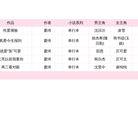
作品
作者
小说系列
男主角
女主角
性爱测验
夏绮
单行本
沈淙沂
凌雪
徐杰希(隆
韩书禔(玉
真爱今生报到
夏绮
单行本
贝勒)
娘)
就爱“装”可爱
夏绮
单行本
邵恩
庄可爱
天亮以前我要你
夏绮
单行本
韩尔杰
庄可文
再三看对眼
夏绮
单行本
沈昱中
谢纯纯