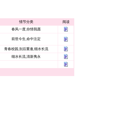
情节分类
阅读
春风一度,你情我愿
前世今生,命中注定
青春校园,别后重逢,细水长流
细水长流,清新隽永