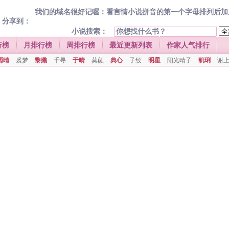
我们的域名很好记喔：看言情小说拼音的第一个字母排列后加上.com
分享到：
小说搜索：
行榜
月排行榜
周排行榜
最近更新列表
作家人气排行
雨晴
裘梦
黎孅
千寻
于晴
莫颜
典心
子纹
明星
阳光晴子
凯琍
谢