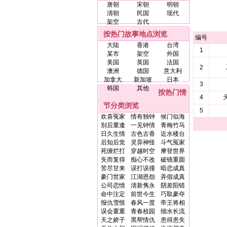
唐朝
宋朝
明朝
清朝
民国
现代
架空
古代
按热门故事地点浏览
编号
大陆
香港
台湾
1
某市
架空
外国
美国
英国
法国
2
澳洲
德国
意大利
加拿大
新加坡
日本
3
韩国
其他
按热门情
4
节分类浏览
5
欢喜冤家
情有独钟
候门似海
别后重逢
一见钟情
青梅竹马
日久生情
古色古香
近水楼台
后知后觉
灵异神怪
斗气冤家
死缠烂打
穿越时空
摩登世界
失而复得
痴心不改
破镜重圆
苦尽甘来
误打误撞
暗恋成真
豪门世家
江湖恩怨
弄假成真
公司恋情
清新隽永
阴差阳错
命中注定
前世今生
巧取豪夺
报仇雪恨
春风一度
帝王将相
误会重重
青春校园
细水长流
天之娇子
黑帮情仇
患得患失