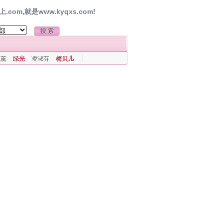
,就是www.kyqxs.com!
上薰
绿光
凌淑芬
梅贝儿