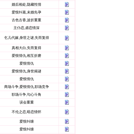
婚后相处,隐藏性情
爱恨纠葛,未婚先孕
古色古香,波折重重
主仆恋,虐恋情深
乞儿代嫁,身世之谜,失而复得
真相大白,失而复得
爱恨情仇,相互折磨
爱恨情仇
爱恨情仇,身世揭谜
爱恨情仇
商场斗争,爱恨情仇,职场竞争
职场斗争,勾心斗角
误会重重
不伦之恋,暗恋情怀
爱恨纠缠
爱恨纠缠