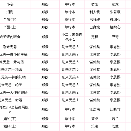
小妾
郑媛
单行本
娄阳
意浓
泪海
郑媛
单行本
利人隽
朱若曦
丫鬟(下)
郑媛
单行本
巴雍竣
柳织心
丫鬟(上)
郑媛
单行本
巴雍竣
柳织心
小二，来笼肉
娘子请勿喂食
郑媛
定棋
巴哥
包子 1
别来无恙
郑媛
别来无恙 8
谋仲棠
李恩熙
无恙—微小的幸福
郑媛
别来无恙 7
谋仲棠
李恩熙
来无恙—矛与盾
郑媛
别来无恙 6
谋仲棠
李恩熙
别来无恙—秘密
郑媛
别来无恙 5
谋仲棠
李恩熙
来无恙—神的礼物
郑媛
别来无恙 4
谋仲棠
李恩熙
别来无恙—轮子
郑媛
别来无恙 3
谋仲棠
李恩熙
无恙—天使的翅膀
郑媛
别来无恙 2
谋仲棠
李恩熙
别来无恙—命运
郑媛
别来无恙 1
谋仲棠
李恩熙
的诡计<全新改写版
郑媛
单行本
江浩南
江晓竹
>
婚约(下)
郑媛
单行本
策凌
若兰
婚约(上)
郑媛
单行本
策凌
若兰