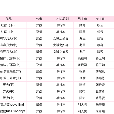
作品
作者
小说系列
男主角
女主角
红颜（下）
郑媛
单行本
障月
织云
红颜（上）
郑媛
单行本
障月
织云
有容乃大(下)
郑媛
女诫之妇容
兆臣
馥容
有容乃大(中)
郑媛
女诫之妇容
兆臣
馥容
有容乃大(上)
郑媛
女诫之妇容
兆臣
馥容
猪妹，冠军(下)
郑媛
单行本
谈锐司
蒋玉娴
猪妹，冠军(上)
郑媛
单行本
谈锐司
蒋玉娴
光·第三乐章(下)
郑媛
单行本
张腾
傅瑞恩
光·第三乐章(上)
郑媛
单行本
张腾
傅瑞恩
野火(下)
郑媛
单行本
陆拓
张秀贤
野火(中)
郑媛
单行本
陆拓
张秀贤
野火(上)
郑媛
单行本
陆拓
张秀贤
完结篇)Love End
郑媛
单行本
利人隽
朱若曦
集)Kiss Goodbye
郑媛
单行本
利人隽
朱若曦