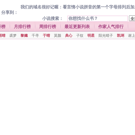
我们的域名很好记喔：看言情小说拼音的第一个字母排列后加上.com
分享到：
小说搜索：
行榜
月排行榜
周排行榜
最近更新列表
作家人气排行
雨晴
裘梦
黎孅
千寻
于晴
莫颜
典心
子纹
明星
阳光晴子
凯琍
谢