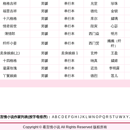
格格吉祥
郑媛
单行本
允堂
珍珠
福晋吉祥
郑媛
单行本
德伦
金锁
十六格格
郑媛
单行本
库尔
嫿璃
情牵前世
郑媛
单行本
段寅
心宓
薄情郎
郑媛
单行本
西门焱
明月
孅孅（纤
纤纤小妾
郑媛
单行本
西门煚
纤）
卖身娘娘(上)
郑媛
卖身娘娘 1
玄烨
王盈
十四格格
郑媛
单行本
纳真
嫿婧
凝露玫瑰
郑媛
单行本
迟浩
李明露
丫鬟娘娘
郑媛
单行本
德烈
莲儿
言情小说作家列表(按字母排序)：
A
B
C
D
E
F
G
H
I
J
K
L
M
N
O
P
Q
R
S
T
U
W
X
Y
Copyright ©
看言情小说
All Rights Reserved 版权所有