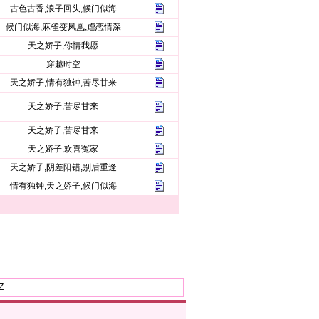
古色古香,浪子回头,候门似海
候门似海,麻雀变凤凰,虐恋情深
天之娇子,你情我愿
穿越时空
天之娇子,情有独钟,苦尽甘来
天之娇子,苦尽甘来
天之娇子,苦尽甘来
天之娇子,欢喜冤家
天之娇子,阴差阳错,别后重逢
情有独钟,天之娇子,候门似海
Z