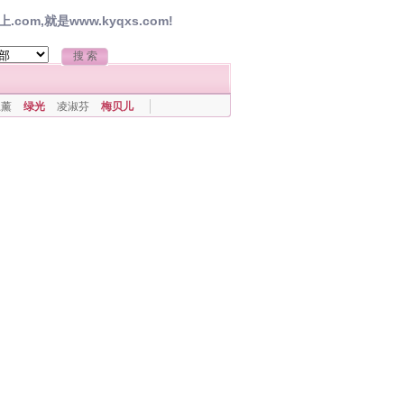
,就是www.kyqxs.com!
上薰
绿光
凌淑芬
梅贝儿