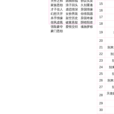
天作之和
因祸得福
协议买卖
15
家族恩怨
浪子回头
久别重逢
才子佳人
虐恋情深
异国情缘
16
幻想天开
女扮男装
你情我愿
17
杀手情缘
架空历史
异国奇缘
假凤虚凰
破案悬疑
阴错阳差
18
强取豪夺
爱恨交织
魂驰梦移
豪门恩怨
19
20
21
别来
22
别
23
24
别
25
26
别来
27
天使
28
29
30