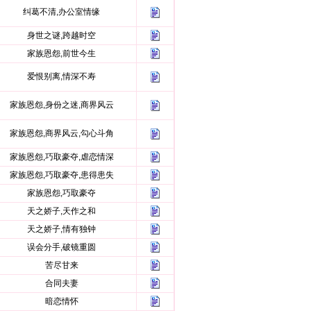
纠葛不清,办公室情缘
身世之谜,跨越时空
家族恩怨,前世今生
爱恨别离,情深不寿
家族恩怨,身份之迷,商界风云
家族恩怨,商界风云,勾心斗角
家族恩怨,巧取豪夺,虐恋情深
家族恩怨,巧取豪夺,患得患失
家族恩怨,巧取豪夺
天之娇子,天作之和
天之娇子,情有独钟
误会分手,破镜重圆
苦尽甘来
合同夫妻
暗恋情怀