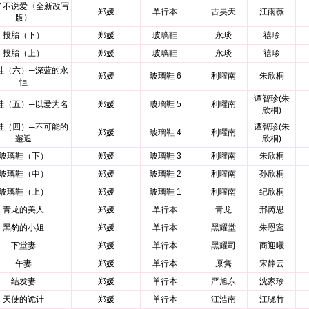
了不说爱〈全新改写
郑媛
单行本
古昊天
江雨薇
版〉
投胎（下）
郑媛
玻璃鞋
永琰
禧珍
投胎（上）
郑媛
玻璃鞋
永琰
禧珍
鞋（六）─深蓝的永
郑媛
玻璃鞋 6
利曜南
朱欣桐
恒
谭智珍(朱
鞋（五）─以爱为名
郑媛
玻璃鞋 5
利曜南
欣桐)
鞋（四）─不可能的
谭智珍(朱
郑媛
玻璃鞋 4
利曜南
邂逅
欣桐)
玻璃鞋（下）
郑媛
玻璃鞋 3
利曜南
朱欣桐
玻璃鞋（中）
郑媛
玻璃鞋 2
利曜南
孙欣桐
玻璃鞋（上）
郑媛
玻璃鞋 1
利曜南
纪欣桐
青龙的美人
郑媛
单行本
青龙
邢芮思
黑豹的小姐
郑媛
单行本
黑耀堂
朱恩寍
下堂妻
郑媛
单行本
黑耀司
商迎曦
午妻
郑媛
单行本
原隽
宋静云
结发妻
郑媛
单行本
严旭东
沈家珍
天使的诡计
郑媛
单行本
江浩南
江晓竹