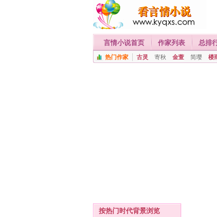
言情小说首页
作家列表
总排
热门作家
古灵
寄秋
金萱
简璎
楼
按热门时代背景浏览