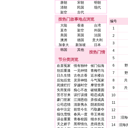
唐朝
宋朝
明朝
清朝
民国
现代
架空
古代
按热门故事地点浏览
编号
大陆
香港
台湾
1
某市
架空
外国
美国
英国
法国
2
澳洲
德国
意大利
3
加拿大
新加坡
日本
韩国
其他
4
按热门情
5
节分类浏览
6
野
欢喜冤家
情有独钟
候门似海
别后重逢
一见钟情
青梅竹马
7
野
日久生情
古色古香
近水楼台
后知后觉
灵异神怪
斗气冤家
8
月
死缠烂打
穿越时空
摩登世界
9
月
失而复得
痴心不改
破镜重圆
苦尽甘来
误打误撞
暗恋成真
10
豪门世家
江湖恩怨
弄假成真
11
公司恋情
清新隽永
阴差阳错
命中注定
前世今生
巧取豪夺
12
报仇雪恨
春风一度
帝王将相
13
泪海(
误会重重
青春校园
细水长流
天之娇子
黑帮情仇
患得患失
14
泪海(续