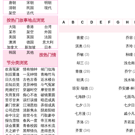
唐朝
宋朝
明朝
清朝
民国
现代
架空
古代
按热门故事地点浏览
A
B
C
D
E
F
G
H
大陆
香港
台湾
某市
架空
外国
美国
英国
法国
蔷蜜
(1)
乔容
澳洲
德国
意大利
淇奥
(16)
齐玲
加拿大
新加坡
日本
韩国
其他
按热门情
乔敏
(3)
秋瞳
节分类浏览
却三
(1)
浅仓南
欢喜冤家
情有独钟
候门似海
青微
(28)
乔宁
(
别后重逢
一见钟情
青梅竹马
日久生情
古色古香
近水楼台
轻漓
(1)
浅水瑜
后知后觉
灵异神怪
斗气冤家
琼安·瑞德
(1)
乔安娜·林
死缠烂打
穿越时空
摩登世界
失而复得
痴心不改
破镜重圆
七海静
(1)
七面鸟
苦尽甘来
误打误撞
暗恋成真
豪门世家
江湖恩怨
弄假成真
七夕
(13)
七夕日
公司恋情
清新隽永
阴差阳错
七月漫
(1)
戚小凡
命中注定
前世今生
巧取豪夺
报仇雪恨
春风一度
帝王将相
齐洛
(2)
齐若蓝
误会重重
青春校园
细水长流
齐萱
(34)
齐妍
天之娇子
黑帮情仇
患得患失