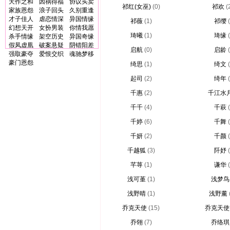
天作之和
因祸得福
协议买卖
祁红(女巫)
(0)
祁欢
(
家族恩怨
浪子回头
久别重逢
才子佳人
虐恋情深
异国情缘
祁薇
(1)
祁缨
幻想天开
女扮男装
你情我愿
琦曦
(1)
琦缘
杀手情缘
架空历史
异国奇缘
假凤虚凰
破案悬疑
阴错阳差
启航
(0)
启龄
强取豪夺
爱恨交织
魂驰梦移
豪门恩怨
绮思
(1)
绮文
起司
(2)
绮年
千惠
(2)
千江水
千千
(4)
千萩
千婷
(6)
千舞
千妍
(2)
千颜
千越狐
(3)
阡妤
芊荨
(1)
谦华
浅可堇
(1)
浅梦鸟
浅野晴
(1)
浅野薰
乔克天使
(15)
乔克天使
乔翎
(7)
乔络琪