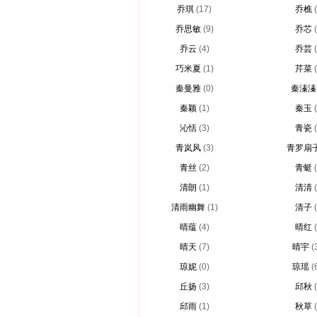
乔琪
(17)
乔樵
乔思敏
(9)
乔芯
乔云
(4)
乔芸
巧米夏
(1)
芹菜
秦曼雅
(0)
秦溱溱
秦颖
(1)
秦玉
沁恬
(3)
青瓷
青岚风
(3)
青罗扇
青丝
(2)
青蜓
清朗
(1)
清清
清雨幽舞
(1)
清子
晴蕴
(4)
晴红
晴天
(7)
晴宇
(
琼妮
(0)
琼瑶
(
丘扬
(3)
邱秋
邱雨
(1)
秋草