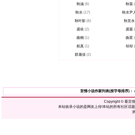
秋涵
(6)
秋葵
秋水
(17)
秋水尹
秋叶影
(6)
秋至水
裘依
(2)
裘茵
曲桐
(1)
曲星
权真
(1)
却却
群晟僖
(2)
言情小说作家列表(按字母排序)：
Copyright ©
看言
本站收录小说的是网友上传!本站的所有社区话
执