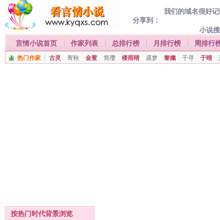
我们的域名很好记喔
分享到：
小说
言情小说首页
作家列表
总排行榜
月排行榜
周排行
热门作家
古灵
寄秋
金萱
简璎
楼雨晴
裘梦
黎孅
千寻
于晴
按热门时代背景浏览