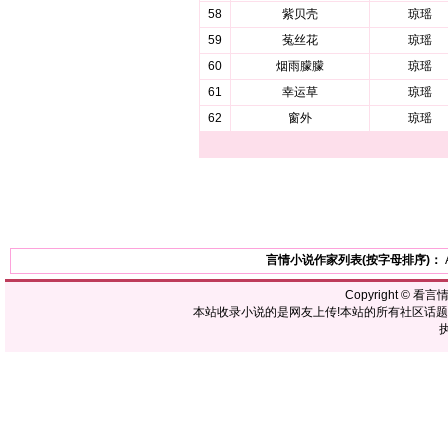
58
紫贝壳
琼瑶
59
菟丝花
琼瑶
60
烟雨朦朦
琼瑶
61
幸运草
琼瑶
62
窗外
琼瑶
言情小说作家列表(按字母排序)：
Copyright ©
看言
本站收录小说的是网友上传!本站的所有社区话
执