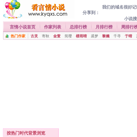
我们的域名很好记喔
分享到：
小说
言情小说首页
作家列表
总排行榜
月排行榜
周排行
热门作家
古灵
寄秋
金萱
简璎
楼雨晴
裘梦
黎孅
千寻
于晴
按热门时代背景浏览