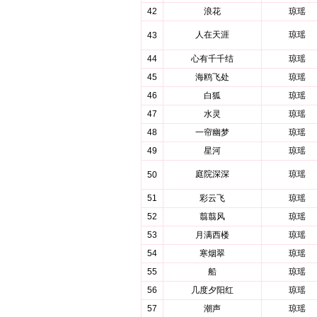
42
浪花
琼瑶
人在天涯
琼瑶
43
44
心有千千结
琼瑶
45
海鸥飞处
琼瑶
46
白狐
琼瑶
47
水灵
琼瑶
48
一帘幽梦
琼瑶
49
星河
琼瑶
庭院深深
琼瑶
50
51
彩云飞
琼瑶
52
翦翦风
琼瑶
53
月满西楼
琼瑶
54
寒烟翠
琼瑶
55
船
琼瑶
56
几度夕阳红
琼瑶
57
潮声
琼瑶