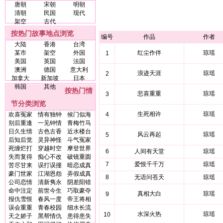
唐朝
宋朝
明朝
清朝
民国
现代
架空
古代
按热门故事地点浏览
编号
作品
作者
大陆
香港
台湾
某市
架空
外国
红尘作伴
琼瑶
1
美国
英国
法国
澳洲
德国
意大利
浪迹天涯
琼瑶
2
加拿大
新加坡
日本
韩国
其他
按热门情
悲喜重重
琼瑶
3
节分类浏览
生死相许
琼瑶
欢喜冤家
情有独钟
候门似海
4
别后重逢
一见钟情
青梅竹马
日久生情
古色古香
近水楼台
风云再起
琼瑶
5
后知后觉
灵异神怪
斗气冤家
死缠烂打
穿越时空
摩登世界
6
人间有天堂
琼瑶
失而复得
痴心不改
破镜重圆
7
爱恨千千万
琼瑶
苦尽甘来
误打误撞
暗恋成真
豪门世家
江湖恩怨
弄假成真
8
无语问苍天
琼瑶
公司恋情
清新隽永
阴差阳错
命中注定
前世今生
巧取豪夺
真相大白
琼瑶
9
报仇雪恨
春风一度
帝王将相
误会重重
青春校园
细水长流
水深火热
琼瑶
10
天之娇子
黑帮情仇
患得患失