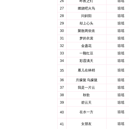
26
昨夜之灯
琼瑶
27
燃烧吧火鸟
琼瑶
28
问斜阳
琼瑶
29
却上心头
琼瑶
30
聚散两依依
琼瑶
31
梦的衣裳
琼瑶
32
金盏花
琼瑶
33
一颗红豆
琼瑶
34
彩霞满天
琼瑶
雁儿在林梢
琼瑶
35
36
月朦胧 鸟朦胧
琼瑶
37
我是一片云
琼瑶
38
秋歌
琼瑶
39
碧云天
琼瑶
在水一方
琼瑶
40
女朋友
琼瑶
41