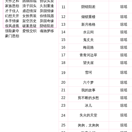
天作之和
因祸得福
协议买卖
家族恩怨
浪子回头
久别重逢
阴错阳差
琼瑶
11
才子佳人
虐恋情深
异国情缘
幻想天开
女扮男装
你情我愿
12
烟锁重楼
琼瑶
杀手情缘
架空历史
异国奇缘
13
新月格格
琼瑶
假凤虚凰
破案悬疑
阴错阳差
强取豪夺
爱恨交织
魂驰梦移
14
水云间
琼瑶
豪门恩怨
15
鬼丈夫
琼瑶
16
梅花烙
琼瑶
17
青青河边草
琼瑶
18
望夫崖
琼瑶
雪珂
琼瑶
19
20
六个梦
琼瑶
21
我的故事
琼瑶
22
剪不断的乡愁
琼瑶
23
冰儿
琼瑶
失火的天堂
琼瑶
24
25
匆匆，太匆匆
琼瑶