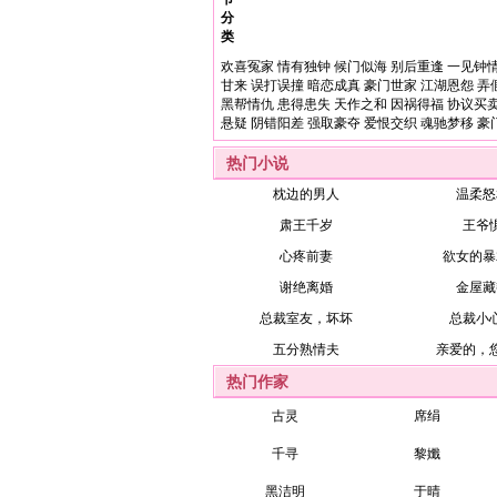
分
类
欢喜冤家
情有独钟
候门似海
别后重逢
一见钟
甘来
误打误撞
暗恋成真
豪门世家
江湖恩怨
弄
黑帮情仇
患得患失
天作之和
因祸得福
协议买
悬疑
阴错阳差
强取豪夺
爱恨交织
魂驰梦移
豪
热门小说
枕边的男人
温柔怒
肃王千岁
王爷
心疼前妻
欲女的暴
谢绝离婚
金屋藏
总裁室友，坏坏
总裁小
五分熟情夫
亲爱的，
热门作家
古灵
席绢
千寻
黎孅
黑洁明
于晴