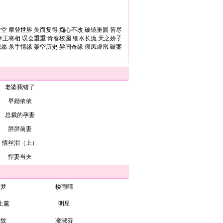
时空
摩登世界
失而复得
痴心不改
破镜重圆
苦尽
帝王将相
误会重重
青春校园
细水长流
天之娇子
我愿
杀手情缘
架空历史
异国奇缘
假凤虚凰
破案
老婆我错了
早婚依依
总裁的孕妻
胖胖前妻
情丝泪（上）
悍妻当夫
裘梦
楼雨晴
上薰
明星
子纹
凌淑芬