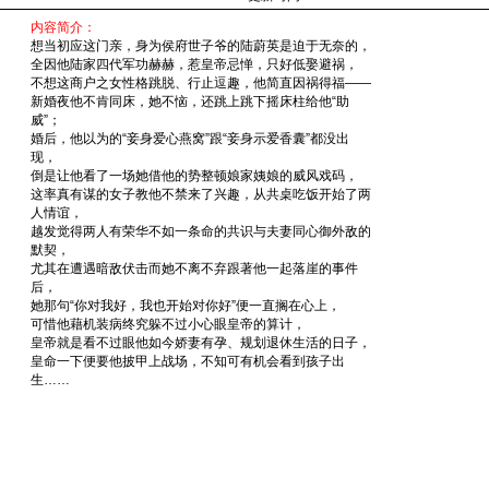
内容简介：
想当初应这门亲，身为侯府世子爷的陆蔚英是迫于无奈的，
全因他陆家四代军功赫赫，惹皇帝忌惮，只好低娶避祸，
不想这商户之女性格跳脱、行止逗趣，他简直因祸得福——
新婚夜他不肯同床，她不恼，还跳上跳下摇床柱给他“助
威”；
婚后，他以为的“妾身爱心燕窝”跟“妾身示爱香囊”都没出
现，
倒是让他看了一场她借他的势整顿娘家姨娘的威风戏码，
这率真有谋的女子教他不禁来了兴趣，从共桌吃饭开始了两
人情谊，
越发觉得两人有荣华不如一条命的共识与夫妻同心御外敌的
默契，
尤其在遭遇暗敌伏击而她不离不弃跟著他一起落崖的事件
后，
她那句“你对我好，我也开始对你好”便一直搁在心上，
可惜他藉机装病终究躲不过小心眼皇帝的算计，
皇帝就是看不过眼他如今娇妻有孕、规划退休生活的日子，
皇命一下便要他披甲上战场，不知可有机会看到孩子出
生……