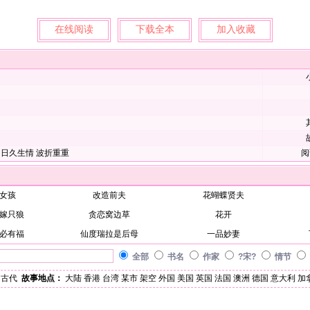
在线阅读
下载全本
加入收藏
日久生情
波折重重
阅
女孩
改造前夫
花蝴蝶贤夫
嫁只狼
贪恋窝边草
花开
必有福
仙度瑞拉是后母
一品妙妻
全部
书名
作家
?宋?
情节
古代
故事地点：
大陆
香港
台湾
某市
架空
外国
美国
英国
法国
澳洲
德国
意大利
加