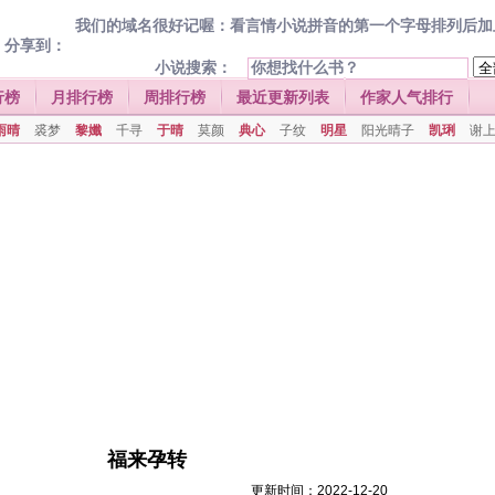
我们的域名很好记喔：看言情小说拼音的第一个字母排列后加上.com
分享到：
小说搜索：
行榜
月排行榜
周排行榜
最近更新列表
作家人气排行
雨晴
裘梦
黎孅
千寻
于晴
莫颜
典心
子纹
明星
阳光晴子
凯琍
谢
福来孕转
更新时间：2022-12-20