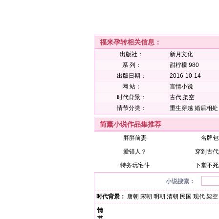
福来孕转相关信息：
出版社：
新月文化
系 列：
甜柠檬 980
出版日期：
2016-10-14
网 站：
言情小说
时代背景：
古代,架空
情节分类：
重生穿越
婚后相处
简薰小说作品集推荐
胖胖前妻
名牌包
爱错人？
穿到古代
特务玩宅斗
下堂不死
小说搜索：
时代背景：
唐朝
宋朝
明朝
清朝
民国
现代
架空
情
节