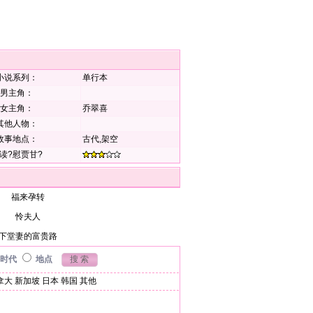
小说系列：
单行本
男主角：
女主角：
乔翠喜
其他人物：
故事地点：
古代,架空
读?慰贾甘?
福来孕转
怜夫人
下堂妻的富贵路
时代
地点
拿大
新加坡
日本
韩国
其他