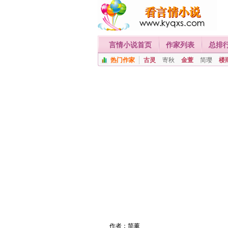
言情小说首页
作家列表
总排
热门作家
古灵
寄秋
金萱
简璎
楼
作者：
简薰