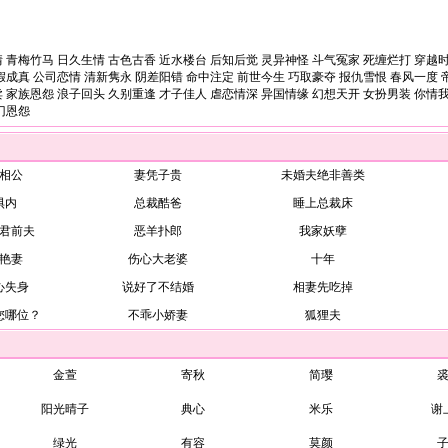
情
青梅竹马
日久生情
古色古香
近水楼台
后知后觉
灵异神怪
斗气冤家
死缠烂打
穿越
假成真
公司恋情
清新隽永
阴差阳错
命中注定
前世今生
巧取豪夺
报仇雪恨
春风一度
卖
家族恩怨
浪子回头
久别重逢
才子佳人
虐恋情深
异国情缘
幻想天开
女扮男装
你情
门恩怨
相公
妻凭子贵
未婚夫绝非善类
惧内
总裁酷爸
睡上总裁床
君前夫
恶羊扑郎
我家妖孽
艳妻
伤心大老婆
十年
心失身
说好了不结婚
相妻先吃掉
您哪位？
不乖小娇妻
狐狸夫
金萱
寄秋
简璎
阳光晴子
典心
米乐
谢
绿光
有容
莫颜