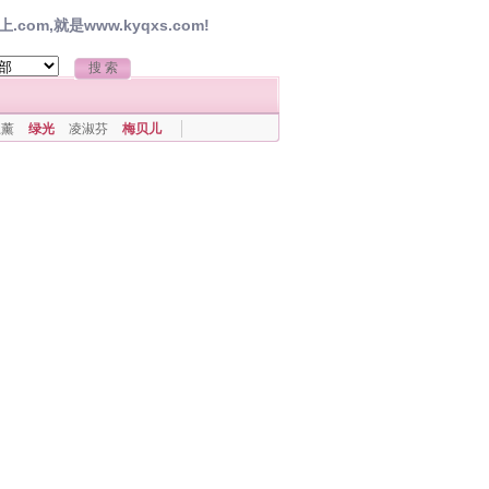
,就是www.kyqxs.com!
上薰
绿光
凌淑芬
梅贝儿