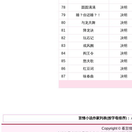
78
圆圆满满
决明
79
睡？你还睡？！
决明
80
与龙共舞
决明
81
降龙诀
决明
82
玩石记
决明
83
戏风阙
决明
84
阎王令
决明
85
憨夫歌
决明
86
红豆词
决明
87
咏春曲
决明
言情小说作家列表(按字母排序)：
Copyright ©
看言