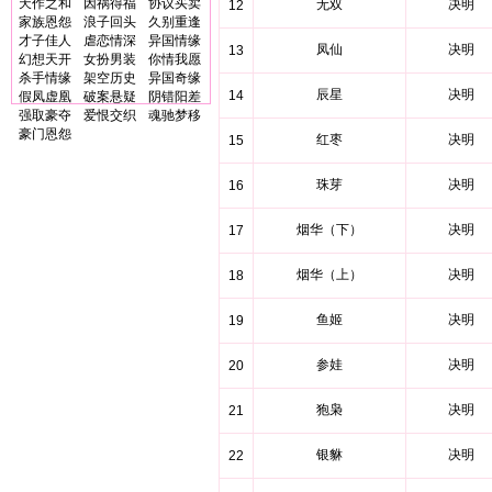
天作之和
因祸得福
协议买卖
无双
决明
12
家族恩怨
浪子回头
久别重逢
才子佳人
虐恋情深
异国情缘
凤仙
决明
13
幻想天开
女扮男装
你情我愿
杀手情缘
架空历史
异国奇缘
辰星
决明
14
假凤虚凰
破案悬疑
阴错阳差
强取豪夺
爱恨交织
魂驰梦移
豪门恩怨
红枣
决明
15
珠芽
决明
16
烟华（下）
决明
17
烟华（上）
决明
18
鱼姬
决明
19
参娃
决明
20
狍枭
决明
21
银貅
决明
22