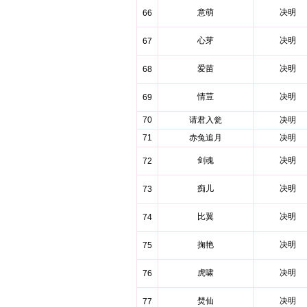
意萌
决明
66
心芽
决明
67
爱苗
决明
68
情荳
决明
69
70
请君入瓮
决明
71
赤兔追月
决明
剑魂
决明
72
痴儿
决明
73
比翼
决明
74
掬艳
决明
75
虎啸
决明
76
焚仙
决明
77