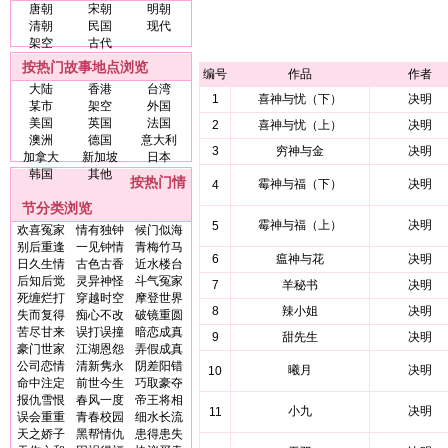
唐朝
宋朝
明朝
清朝
民国
现代
架空
古代
按热门故事地点浏览
编号
作品
作者
大陆
香港
台湾
1
喜神与忧（下）
决明
某市
架空
外国
美国
英国
法国
2
喜神与忧（上）
决明
澳洲
德国
意大利
3
穷神与金
决明
加拿大
新加坡
日本
韩国
其他
按热门情
霉神与福（下）
决明
4
节分类浏览
霉神与福（上）
决明
5
欢喜冤家
情有独钟
候门似海
别后重逢
一见钟情
青梅竹马
6
瘟神与花
决明
日久生情
古色古香
近水楼台
后知后觉
灵异神怪
斗气冤家
7
羊秘书
决明
死缠烂打
穿越时空
摩登世界
8
辣小姐
决明
失而复得
痴心不改
破镜重圆
苦尽甘来
误打误撞
暗恋成真
9
甜先生
决明
豪门世家
江湖恩怨
弄假成真
公司恋情
清新隽永
阴差阳错
曦月
决明
10
命中注定
前世今生
巧取豪夺
报仇雪恨
春风一度
帝王将相
小九
决明
11
误会重重
青春校园
细水长流
天之娇子
黑帮情仇
患得患失