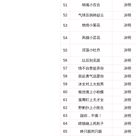
销魂小百合
决明
51
52
气球压倒帅赵云
决明
艳情小菊花
决明
53
风骚小昙花
决明
54
淫荡小牡丹
决明
55
56
以后别见面
决明
57
情不自禁捉弄你
决明
58
鼓起勇气说爱你
决明
59
冰女对上火焰男
决明
60
银丝缠上小粉蝶
决明
61
孤鹰盯上天才女
决明
62
野豹扑上小医生
决明
63
踹你，不痛！
决明
64
瞎猫碰上死耗子
决明
65
睁只眼闭只眼
决明