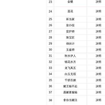
金貔
决明
23
遥花
决明
24
25
坏当家
决明
26
皇仆役
决明
27
蛮护师
决明
28
珠宝匠
决明
29
俏伙计
决明
30
玉鉴师
决明
31
秋水伊人
决明
32
镜花水月
决明
33
龙飞凤五
决明
34
白玉无瑕
决明
35
千骄百媚
决明
36
赌王输不起
决明
37
愿赌要服输
决明
拿你当赌注
决明
38