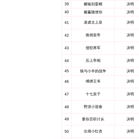
39
赌输别耍赖
决明
40
赌赢随便你
决明
凌虐太上皇
决明
41
推倒皇帝
决明
42
侵犯将军
决明
43
压上宰相
决明
44
45
狼与小羊的战争
决明
缚绑王爷
决明
46
十七皇子
决明
47
野浪小迎春
决明
48
49
要你言听计从
决明
出墙小红杏
决明
50