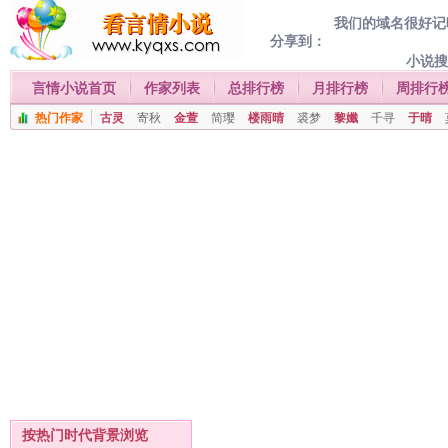
我们的域名很好记喔
分享到：
小说
言情小说首页
作家列表
总排行榜
月排行榜
周排行
热门作家
古灵
寄秋
金萱
简璎
楼雨晴
裘梦
黎孅
千寻
于晴
按热门时代背景浏览