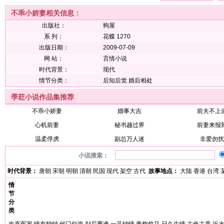
不乖小娇妻相关信息：
出版社：
狗屋
系 列：
花蝶 1270
出版日期：
2009-07-09
网 站：
言情小说
时代背景：
现代
情节分类：
后知后觉
婚后相处
季荭小说作品集推荐
不乖小娇妻
婚事大吉
前夫不上
心机前妻
秘书越过界
前妻来报
温柔俘虏
副总万人迷
非爱勿扰
小说搜索：
时代背景：
唐朝
宋朝
明朝
清朝
民国
现代
架空
古代
故事地点：
大陆
香港
台湾
情
节
分
类