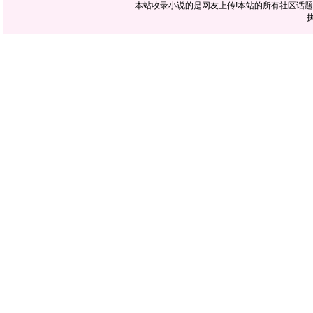
本站收录小说的是网友上传!本站的所有社区话
执