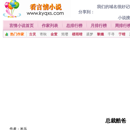
我们的域名很好记喔
分享到：
小说
言情小说首页
作家列表
总排行榜
月排行榜
周排行
热门作家
古灵
寄秋
金萱
简璎
楼雨晴
裘梦
黎孅
千寻
于晴
总裁酷爸
作者：
米乐