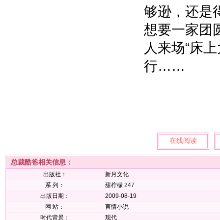
够逊，还是
想要一家团
人来场“床上
行……
在线阅读
总裁酷爸相关信息：
出版社：
新月文化
系 列：
甜柠檬 247
出版日期：
2009-08-19
网 站：
言情小说
时代背景：
现代