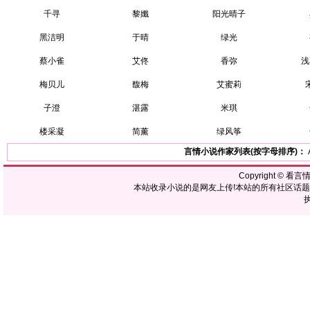
千寻
黎孅
阳光晴子
黑洁明
于晴
绿光
蔡小雀
艾佟
香弥
浅
梅贝儿
馥梅
艾蜜莉
子澄
湛露
米琪
楼采凝
简薰
绿风筝
言情小说作家列表(按字母排序)：
Copyright ©
看言
本站收录小说的是网友上传!本站的所有社区话
执