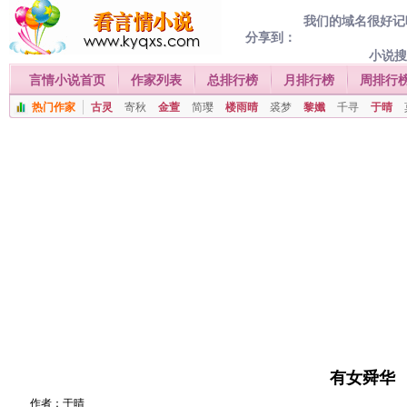
我们的域名很好记喔
分享到：
小说
言情小说首页
作家列表
总排行榜
月排行榜
周排行
热门作家
古灵
寄秋
金萱
简璎
楼雨晴
裘梦
黎孅
千寻
于晴
有女舜华
作者：
于晴