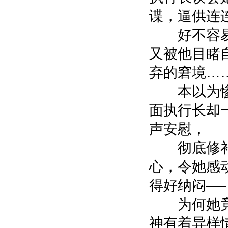
谍，逼供连
好不容易
又被他目睹
弃的窘境…
本以为惨
面执行长却
声安慰，
彻底修补
心，令她感
得好纳闷──
为何她竟
神有着异样