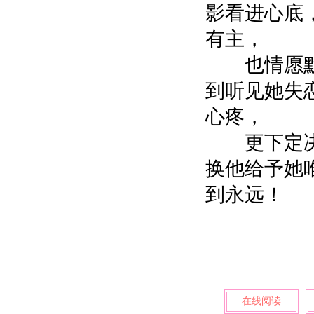
影看进心底
有主，
也情愿默
到听见她失
心疼，
更下定决
换他给予她
到永远！
在线阅读