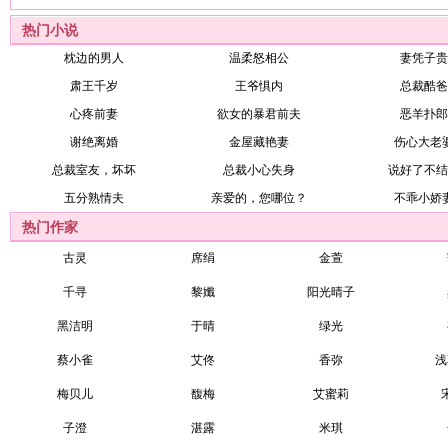
热门小说
枕边的男人
温柔怒相公
妻凭子贵
肃王千岁
王爷惧内
总裁酷爸
心疼前妻
欲女的暴君前夫
恶羊扑郎
谢绝离婚
金屋藏艳妻
伤心大老
总裁室友，坏坏
总裁小心失身
说好了不结
五分熟情夫
亲爱的，您哪位？
不乖小娇
热门作家
古灵
席绢
金萱
千寻
黎孅
阳光晴子
黑洁明
于晴
绿光
蔡小雀
艾佟
香弥
浅
梅贝儿
馥梅
艾蜜莉
子澄
湛露
米琪