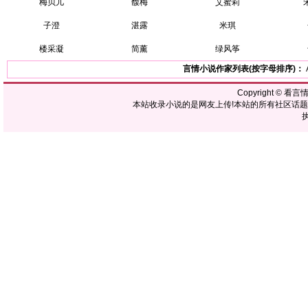
梅贝儿
馥梅
艾蜜莉
子澄
湛露
米琪
楼采凝
简薰
绿风筝
言情小说作家列表(按字母排序)：
Copyright ©
看言
本站收录小说的是网友上传!本站的所有社区话
执