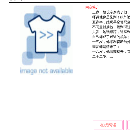
内容简介：
三岁，她玩亲亲吻了他
吓得他像是见到了狼外婆
五岁半，她玩早恋誓死坐
不同意就揍他，揍到“没意
六岁，她玩跟踪，追踪到
自己却成了迷途的羔羊
十五岁，他顺利切断与她
噩梦却是情未了；
十八岁，他情窦初开，首
二十二岁……
在线阅读