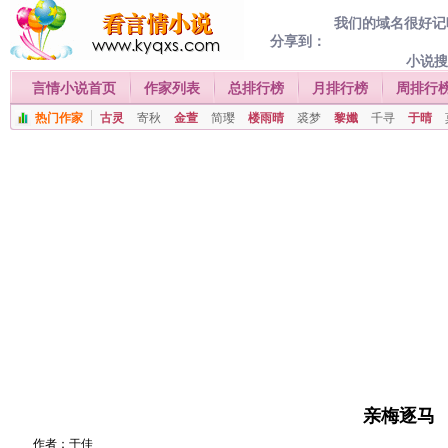
我们的域名很好记喔
分享到：
小说
言情小说首页
作家列表
总排行榜
月排行榜
周排行
热门作家
古灵
寄秋
金萱
简璎
楼雨晴
裘梦
黎孅
千寻
于晴
亲梅逐马
作者：
于佳